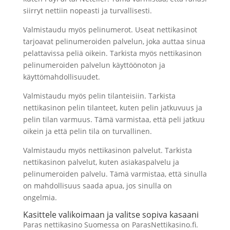
siirryt nettiin nopeasti ja turvallisesti.
Valmistaudu myös pelinumerot. Useat nettikasinot
tarjoavat pelinumeroiden palvelun, joka auttaa sinua
pelattavissa peliä oikein. Tarkista myös nettikasinon
pelinumeroiden palvelun käyttöönoton ja
käyttömahdollisuudet.
Valmistaudu myös pelin tilanteisiin. Tarkista
nettikasinon pelin tilanteet, kuten pelin jatkuvuus ja
pelin tilan varmuus. Tämä varmistaa, että peli jatkuu
oikein ja että pelin tila on turvallinen.
Valmistaudu myös nettikasinon palvelut. Tarkista
nettikasinon palvelut, kuten asiakaspalvelu ja
pelinumeroiden palvelu. Tämä varmistaa, että sinulla
on mahdollisuus saada apua, jos sinulla on
ongelmia.
Kasittele valikoimaan ja valitse sopiva kasaani
Paras nettikasino Suomessa on ParasNettikasino.fi.