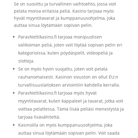
Se on suosittu ja turvallinen vaihtoehto, jossa voit
pelata monia erilaisia peliä. Kasino tarjoaa myös
hyvät myyntitavarat ja kumppanuusohjelma, joka
auttaa sinua löytämään sopivan pelin.
ParasNettikasino.fi tarjoaa monipuolisen
valikoiman peliä, joten voit löytää sopivan pelin eri
kategorioissa, kuten pöydäspelit, videopeliä ja
slotteja.
Se on myös hyvin suojattu, joten voit pelata
rauhanomaisesti. Kasinon sivuston on ollut EU:n
turvallisuuslaitoksen arviointiin kahdella kerralla.
ParasNettikasino.fi tarjoaa myös hyvät
myyntitavarat, kuten kappaleet ja tavarat, jotka voit
voittaa pelattessa. Tämä lisää peliäsi menestystä ja
tarjoaa lisävähitettä.
Kasinoilla on myös kumppanuusohjelma, joka
auttaa sinua löytämään sopivan pelin. Voit saada