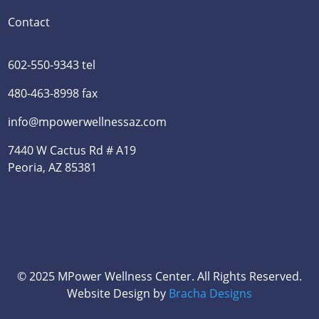
Contact
602-550-9343 tel
480-463-8998 fax
info@mpowerwellnessaz.com
7440 W Cactus Rd # A19
Peoria, AZ 85381
© 2025 MPower Wellness Center. All Rights Reserved.
Website Design by
Bracha Designs