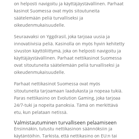
on helposti navigoitu ja käyttäjäystävällinen. Parhaat
kasinot Suomessa ovat myös sitoutuneita
säätelemään peliä turvalliseksi ja
oikeudenmukaisuudelle.
Seuraavaksi on Yggdrasil, joka tarjoaa uusia ja
innovatiivisia peliä. Kasinolla on myös hyvin kehitetty
sivuston käyttöliittymä, joka on helposti navigoitu ja
käyttäjäystävällinen. Parhaat nettikasinot Suomessa
ovat sitoutuneita säätelemään peliä turvalliseksi ja
oikeudenmukaisuudelle.
Parhaat nettikasinot Suomessa ovat myös
sitoutuneita tarjoamaan laadukasta ja nopeaa tukiä.
Paras nettikasino on Evolution Gaming, joka tarjoaa
24/7-tuki ja nopeita panoksia. Tämä on merkittävä
etu, kun pelataan netissä.
Valmistautuminen turvalliseen pelaamiseen
Ensinnäkin, tutustu nettikasinon säännöksiin ja
käytäntöihin. Tarkista, että nettikasino on EU:n tai