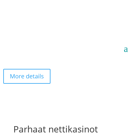
More details
Parhaat nettikasinot