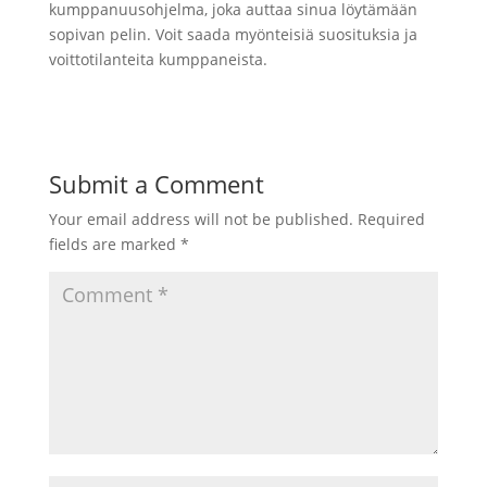
kumppanuusohjelma, joka auttaa sinua löytämään
sopivan pelin. Voit saada myönteisiä suosituksia ja
voittotilanteita kumppaneista.
Submit a Comment
Your email address will not be published.
Required
fields are marked
*