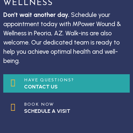
WELLNESS
Don’t wait another day.
Schedule your
appointment today with MPower Wound &
Wellness in Peoria, AZ. Walk-ins are also
welcome. Our dedicated team is ready to
help you achieve optimal health and well-
being.

HAVE QUESTIONS?
CONTACT US

BOOK NOW
SCHEDULE A VISIT