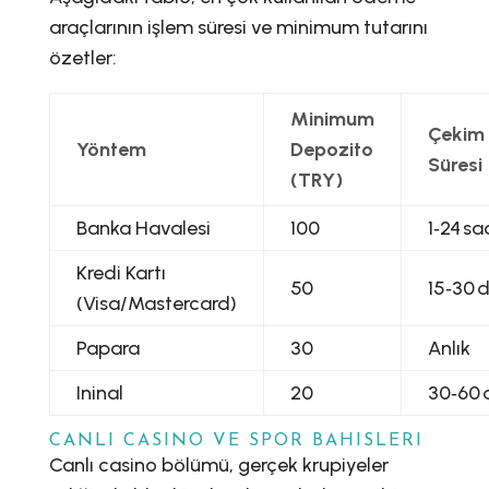
araçlarının işlem süresi ve minimum tutarını
özetler:
Minimum
Çekim
Yöntem
Depozito
Süresi
(TRY)
Banka Havalesi
100
1‑24 sa
Kredi Kartı
50
15‑30 
(Visa/Mastercard)
Papara
30
Anlık
Ininal
20
30‑60 
CANLI CASINO VE SPOR BAHISLERI
Canlı casino bölümü, gerçek krupiyeler