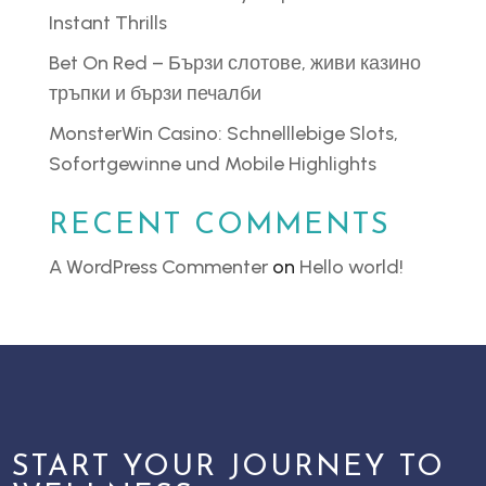
Instant Thrills
Bet On Red – Бързи слотове, живи казино
тръпки и бързи печалби
MonsterWin Casino: Schnelllebige Slots,
Sofortgewinne und Mobile Highlights
RECENT COMMENTS
A WordPress Commenter
on
Hello world!
START YOUR JOURNEY TO