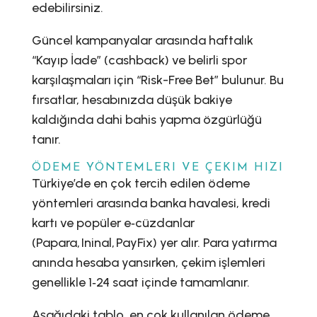
edebilirsiniz.
Güncel kampanyalar arasında haftalık
“Kayıp İade” (cashback) ve belirli spor
karşılaşmaları için “Risk-Free Bet” bulunur. Bu
fırsatlar, hesabınızda düşük bakiye
kaldığında dahi bahis yapma özgürlüğü
tanır.
ÖDEME YÖNTEMLERI VE ÇEKIM HIZI
Türkiye’de en çok tercih edilen ödeme
yöntemleri arasında banka havalesi, kredi
kartı ve popüler e‑cüzdanlar
(Papara, Ininal, PayFix) yer alır. Para yatırma
anında hesaba yansırken, çekim işlemleri
genellikle 1‑24 saat içinde tamamlanır.
Aşağıdaki tablo, en çok kullanılan ödeme