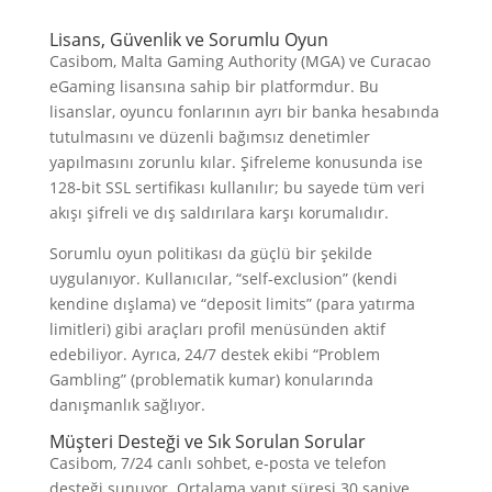
Lisans, Güvenlik ve Sorumlu Oyun
Casibom, Malta Gaming Authority (MGA) ve Curacao
eGaming lisansına sahip bir platformdur. Bu
lisanslar, oyuncu fonlarının ayrı bir banka hesabında
tutulmasını ve düzenli bağımsız denetimler
yapılmasını zorunlu kılar. Şifreleme konusunda ise
128‑bit SSL sertifikası kullanılır; bu sayede tüm veri
akışı şifreli ve dış saldırılara karşı korumalıdır.
Sorumlu oyun politikası da güçlü bir şekilde
uygulanıyor. Kullanıcılar, “self‑exclusion” (kendi
kendine dışlama) ve “deposit limits” (para yatırma
limitleri) gibi araçları profil menüsünden aktif
edebiliyor. Ayrıca, 24/7 destek ekibi “Problem
Gambling” (problematik kumar) konularında
danışmanlık sağlıyor.
Müşteri Desteği ve Sık Sorulan Sorular
Casibom, 7/24 canlı sohbet, e‑posta ve telefon
desteği sunuyor. Ortalama yanıt süresi 30 saniye