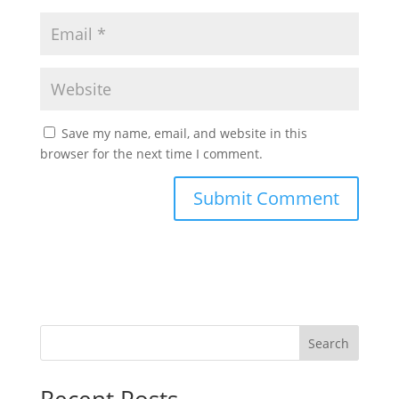
Save my name, email, and website in this
browser for the next time I comment.
Search