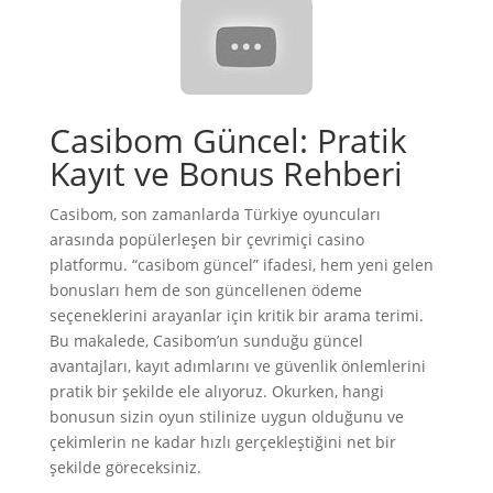
Casibom Güncel: Pratik
Kayıt ve Bonus Rehberi
Casibom, son zamanlarda Türkiye oyuncuları
arasında popülerleşen bir çevrimiçi casino
platformu. “casibom güncel” ifadesi, hem yeni gelen
bonusları hem de son güncellenen ödeme
seçeneklerini arayanlar için kritik bir arama terimi.
Bu makalede, Casibom’un sunduğu güncel
avantajları, kayıt adımlarını ve güvenlik önlemlerini
pratik bir şekilde ele alıyoruz. Okurken, hangi
bonusun sizin oyun stilinize uygun olduğunu ve
çekimlerin ne kadar hızlı gerçekleştiğini net bir
şekilde göreceksiniz.