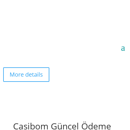
More details
Casibom Güncel Ödeme