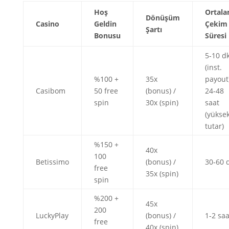
Hoş
Ortal
Dönüşüm
Casino
Geldin
Çekim
Şartı
Bonusu
Süresi
5‑10 d
(inst.
%100 +
35x
payout)
Casibom
50 free
(bonus) /
24‑48
spin
30x (spin)
saat
(yükse
tutar)
%150 +
40x
100
Betissimo
(bonus) /
30‑60 
free
35x (spin)
spin
%200 +
45x
200
LuckyPlay
(bonus) /
1‑2 saa
free
40x (spin)