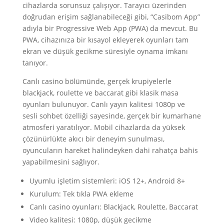
cihazlarda sorunsuz çalışıyor. Tarayıcı üzerinden
doğrudan erişim sağlanabileceği gibi, “Casibom App”
adıyla bir Progressive Web App (PWA) da mevcut. Bu
PWA, cihazınıza bir kısayol ekleyerek oyunları tam
ekran ve düşük gecikme süresiyle oynama imkanı
tanıyor.
Canlı casino bölümünde, gerçek krupiyelerle
blackjack, roulette ve baccarat gibi klasik masa
oyunları bulunuyor. Canlı yayın kalitesi 1080p ve
sesli sohbet özelliği sayesinde, gerçek bir kumarhane
atmosferi yaratılıyor. Mobil cihazlarda da yüksek
çözünürlükte akıcı bir deneyim sunulması,
oyuncuların hareket halindeyken dahi rahatça bahis
yapabilmesini sağlıyor.
Uyumlu işletim sistemleri: iOS 12+, Android 8+
Kurulum: Tek tıkla PWA ekleme
Canlı casino oyunları: Blackjack, Roulette, Baccarat
Video kalitesi: 1080p, düşük gecikme