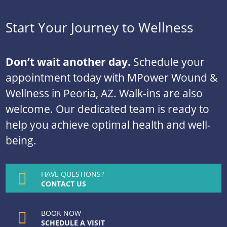
Start Your Journey to Wellness
Don’t wait another day.
Schedule your
appointment today with MPower Wound &
Wellness in Peoria, AZ. Walk-ins are also
welcome. Our dedicated team is ready to
help you achieve optimal health and well-
being.
HAVE QUESTIONS?

CONTACT US
BOOK NOW

SCHEDULE A VISIT