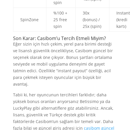
spin
%100 +
30x
Instant
SpinZone
25 free
(bonus) /
(kredi
spin
25x (spin)
kartı)
Son Karar: Casibom’u Tercih Etmeli Miyim?
Eğer sizin için hızlı çekim, yerel para birimi desteği
ve lisanslı güvenlik öncelikliyse, Casibom güncel bir
seçenek olarak öne çıkıyor. Bonus şartları ortalama
seviyede ve mobil uygulama deneyimi de gayet
tatmin edici. Özellikle “instant payout” özelliği, acil
para çekmek isteyen oyuncular için büyük bir
avantaj.
Tabii ki, her oyuncunun tercihleri farklıdır; daha
yüksek bonus oranları arıyorsanız Betissimo ya da
LuckyPlay gibi alternatiflere göz atabilirsiniz. Ancak,
lisans, güvenlik ve Türkçe destek gibi kritik
faktörlerde Casibom’un sağlam bir temeli var. Daha
fazla bilgi ve güncel giriş adresi için
casibom güncel