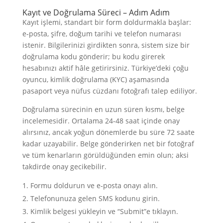
Kayıt ve Doğrulama Süreci – Adım Adım
Kayıt işlemi, standart bir form doldurmakla başlar:
e‑posta, şifre, doğum tarihi ve telefon numarası
istenir. Bilgilerinizi girdikten sonra, sistem size bir
doğrulama kodu gönderir; bu kodu girerek
hesabınızı aktif hâle getirirsiniz. Türkiye’deki çoğu
oyuncu, kimlik doğrulama (KYC) aşamasında
pasaport veya nüfus cüzdanı fotoğrafı talep ediliyor.
Doğrulama sürecinin en uzun süren kısmı, belge
incelemesidir. Ortalama 24‑48 saat içinde onay
alırsınız, ancak yoğun dönemlerde bu süre 72 saate
kadar uzayabilir. Belge gönderirken net bir fotoğraf
ve tüm kenarların görüldüğünden emin olun; aksi
takdirde onay gecikebilir.
Formu doldurun ve e‑posta onayı alın.
Telefonunuza gelen SMS kodunu girin.
Kimlik belgesi yükleyin ve “Submit”e tıklayın.