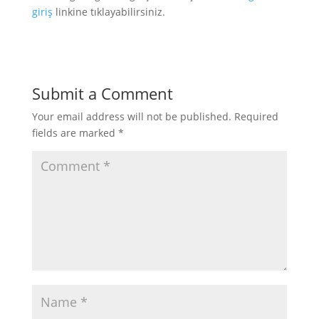
giriş
linkine tıklayabilirsiniz.
Submit a Comment
Your email address will not be published.
Required
fields are marked
*