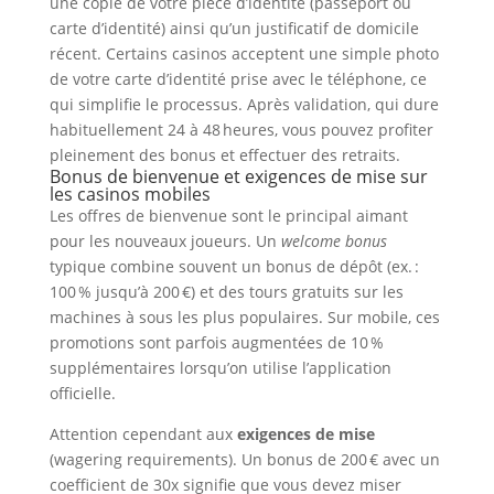
une copie de votre pièce d’identité (passeport ou
carte d’identité) ainsi qu’un justificatif de domicile
récent. Certains casinos acceptent une simple photo
de votre carte d’identité prise avec le téléphone, ce
qui simplifie le processus. Après validation, qui dure
habituellement 24 à 48 heures, vous pouvez profiter
pleinement des bonus et effectuer des retraits.
Bonus de bienvenue et exigences de mise sur
les casinos mobiles
Les offres de bienvenue sont le principal aimant
pour les nouveaux joueurs. Un
welcome bonus
typique combine souvent un bonus de dépôt (ex. :
100 % jusqu’à 200 €) et des tours gratuits sur les
machines à sous les plus populaires. Sur mobile, ces
promotions sont parfois augmentées de 10 %
supplémentaires lorsqu’on utilise l’application
officielle.
Attention cependant aux
exigences de mise
(wagering requirements). Un bonus de 200 € avec un
coefficient de 30x signifie que vous devez miser