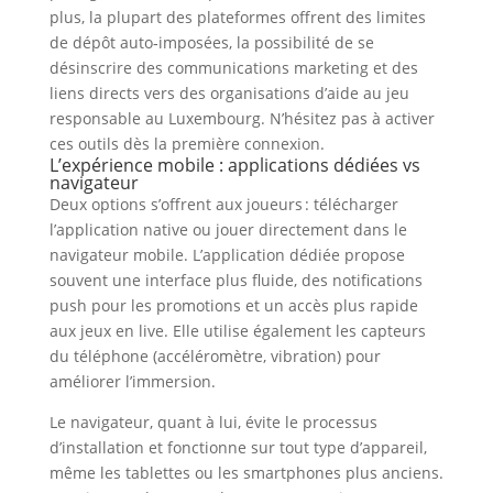
plus, la plupart des plateformes offrent des limites
de dépôt auto‑imposées, la possibilité de se
désinscrire des communications marketing et des
liens directs vers des organisations d’aide au jeu
responsable au Luxembourg. N’hésitez pas à activer
ces outils dès la première connexion.
L’expérience mobile : applications dédiées vs
navigateur
Deux options s’offrent aux joueurs : télécharger
l’application native ou jouer directement dans le
navigateur mobile. L’application dédiée propose
souvent une interface plus fluide, des notifications
push pour les promotions et un accès plus rapide
aux jeux en live. Elle utilise également les capteurs
du téléphone (accéléromètre, vibration) pour
améliorer l’immersion.
Le navigateur, quant à lui, évite le processus
d’installation et fonctionne sur tout type d’appareil,
même les tablettes ou les smartphones plus anciens.