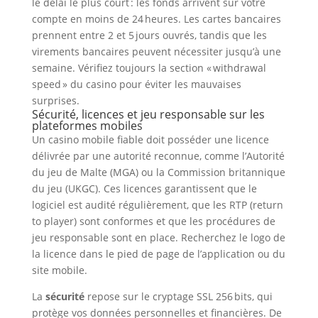
le délai le plus court : les fonds arrivent sur votre
compte en moins de 24 heures. Les cartes bancaires
prennent entre 2 et 5 jours ouvrés, tandis que les
virements bancaires peuvent nécessiter jusqu’à une
semaine. Vérifiez toujours la section « withdrawal
speed » du casino pour éviter les mauvaises
surprises.
Sécurité, licences et jeu responsable sur les
plateformes mobiles
Un casino mobile fiable doit posséder une licence
délivrée par une autorité reconnue, comme l’Autorité
du jeu de Malte (MGA) ou la Commission britannique
du jeu (UKGC). Ces licences garantissent que le
logiciel est audité régulièrement, que les RTP (return
to player) sont conformes et que les procédures de
jeu responsable sont en place. Recherchez le logo de
la licence dans le pied de page de l’application ou du
site mobile.
La
sécurité
repose sur le cryptage SSL 256 bits, qui
protège vos données personnelles et financières. De