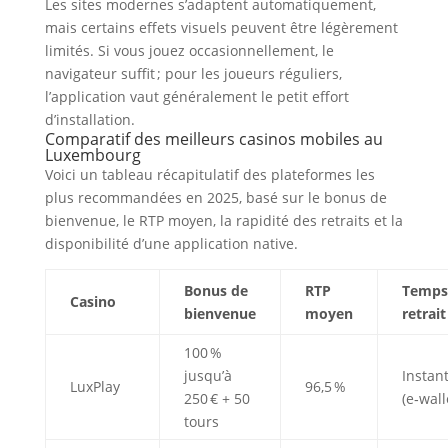
Les sites modernes s’adaptent automatiquement,
mais certains effets visuels peuvent être légèrement
limités. Si vous jouez occasionnellement, le
navigateur suffit ; pour les joueurs réguliers,
l’application vaut généralement le petit effort
d’installation.
Comparatif des meilleurs casinos mobiles au
Luxembourg
Voici un tableau récapitulatif des plateformes les
plus recommandées en 2025, basé sur le bonus de
bienvenue, le RTP moyen, la rapidité des retraits et la
disponibilité d’une application native.
Bonus de
RTP
Temps
Casino
bienvenue
moyen
retrait
100 %
jusqu’à
Instan
LuxPlay
96,5 %
250 € + 50
(e‑wall
tours