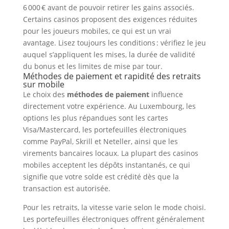
6 000 € avant de pouvoir retirer les gains associés.
Certains casinos proposent des exigences réduites
pour les joueurs mobiles, ce qui est un vrai
avantage. Lisez toujours les conditions : vérifiez le jeu
auquel s’appliquent les mises, la durée de validité
du bonus et les limites de mise par tour.
Méthodes de paiement et rapidité des retraits
sur mobile
Le choix des
méthodes de paiement
influence
directement votre expérience. Au Luxembourg, les
options les plus répandues sont les cartes
Visa/Mastercard, les portefeuilles électroniques
comme PayPal, Skrill et Neteller, ainsi que les
virements bancaires locaux. La plupart des casinos
mobiles acceptent les dépôts instantanés, ce qui
signifie que votre solde est crédité dès que la
transaction est autorisée.
Pour les retraits, la vitesse varie selon le mode choisi.
Les portefeuilles électroniques offrent généralement