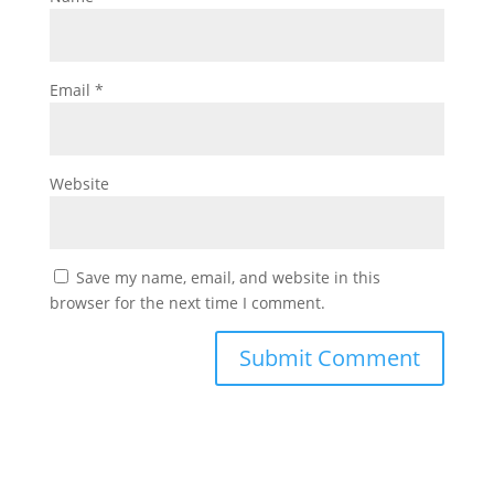
Email
*
Website
Save my name, email, and website in this
browser for the next time I comment.