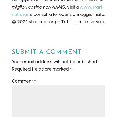
migliori casino non AAMS
, visita
www.start-
net.org/
e consulta le recensioni aggiornate.
© 2024 start-net.org – Tutti i diritti riservati.
SUBMIT A COMMENT
Your email address will not be published.
Required fields are marked
*
Comment
*