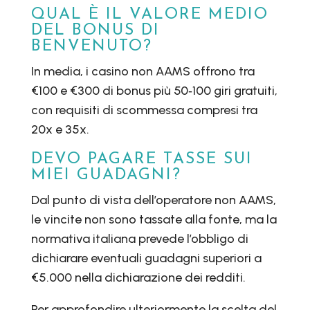
QUAL È IL VALORE MEDIO
DEL BONUS DI
BENVENUTO?
In media, i casino non AAMS offrono tra
€100 e €300 di bonus più 50‑100 giri gratuiti,
con requisiti di scommessa compresi tra
20x e 35x.
DEVO PAGARE TASSE SUI
MIEI GUADAGNI?
Dal punto di vista dell’operatore non AAMS,
le vincite non sono tassate alla fonte, ma la
normativa italiana prevede l’obbligo di
dichiarare eventuali guadagni superiori a
€5.000 nella dichiarazione dei redditi.
Per approfondire ulteriormente la scelta del