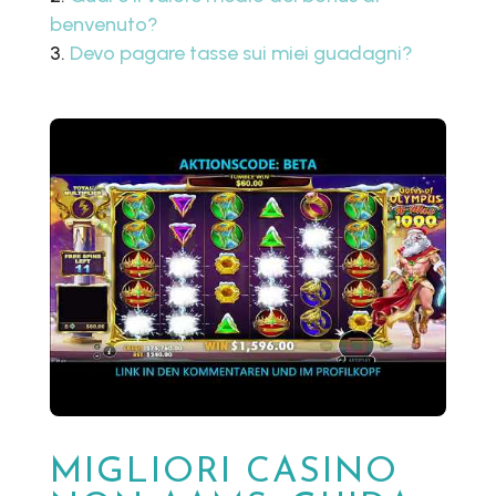
benvenuto?
Devo pagare tasse sui miei guadagni?
MIGLIORI CASINO