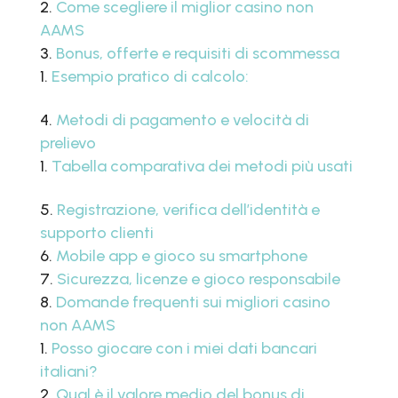
Come scegliere il miglior casino non
AAMS
Bonus, offerte e requisiti di scommessa
Esempio pratico di calcolo:
Metodi di pagamento e velocità di
prelievo
Tabella comparativa dei metodi più usati
Registrazione, verifica dell’identità e
supporto clienti
Mobile app e gioco su smartphone
Sicurezza, licenze e gioco responsabile
Domande frequenti sui migliori casino
non AAMS
Posso giocare con i miei dati bancari
italiani?
Qual è il valore medio del bonus di