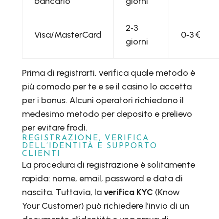
bancario
giorni
2‑3
Visa/MasterCard
0‑3 €
giorni
Prima di registrarti, verifica quale metodo è
più comodo per te e se il casino lo accetta
per i bonus. Alcuni operatori richiedono il
medesimo metodo per deposito e prelievo
per evitare frodi.
REGISTRAZIONE, VERIFICA
DELL’IDENTITÀ E SUPPORTO
CLIENTI
La procedura di registrazione è solitamente
rapida: nome, email, password e data di
nascita. Tuttavia, la
verifica KYC
(Know
Your Customer) può richiedere l’invio di un