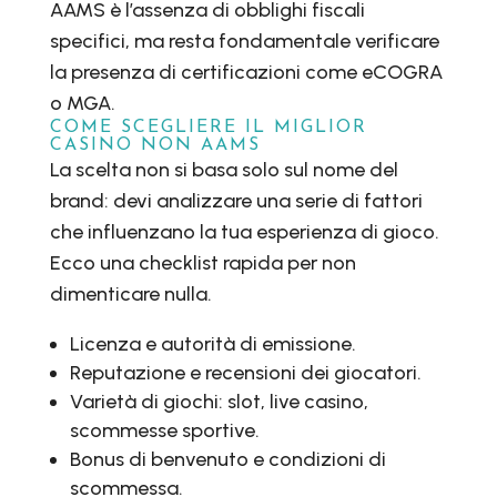
AAMS è l’assenza di obblighi fiscali
specifici, ma resta fondamentale verificare
la presenza di certificazioni come eCOGRA
o MGA.
COME SCEGLIERE IL MIGLIOR
CASINO NON AAMS
La scelta non si basa solo sul nome del
brand: devi analizzare una serie di fattori
che influenzano la tua esperienza di gioco.
Ecco una checklist rapida per non
dimenticare nulla.
Licenza e autorità di emissione.
Reputazione e recensioni dei giocatori.
Varietà di giochi: slot, live casino,
scommesse sportive.
Bonus di benvenuto e condizioni di
scommessa.