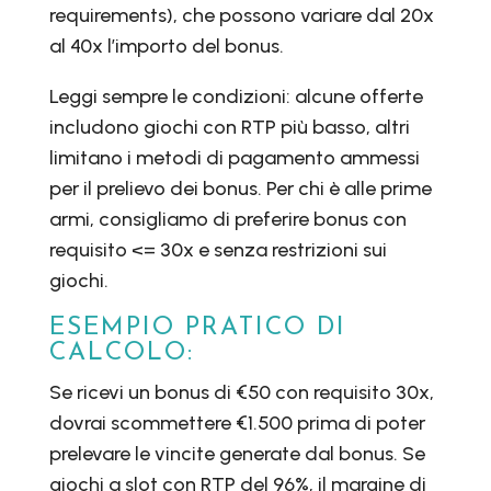
requirements), che possono variare dal 20x
al 40x l’importo del bonus.
Leggi sempre le condizioni: alcune offerte
includono giochi con RTP più basso, altri
limitano i metodi di pagamento ammessi
per il prelievo dei bonus. Per chi è alle prime
armi, consigliamo di preferire bonus con
requisito <= 30x e senza restrizioni sui
giochi.
ESEMPIO PRATICO DI
CALCOLO:
Se ricevi un bonus di €50 con requisito 30x,
dovrai scommettere €1.500 prima di poter
prelevare le vincite generate dal bonus. Se
giochi a slot con RTP del 96%, il margine di