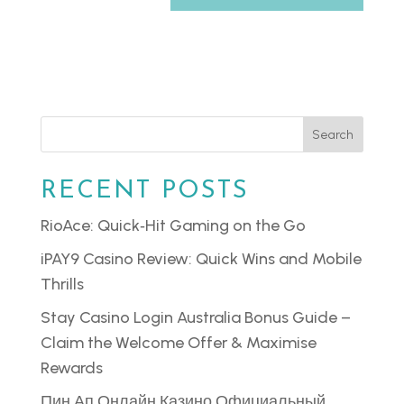
Search
RECENT POSTS
RioAce: Quick‑Hit Gaming on the Go
iPAY9 Casino Review: Quick Wins and Mobile
Thrills
Stay Casino Login Australia Bonus Guide –
Claim the Welcome Offer & Maximise
Rewards
Пин Ап Онлайн Казино Официальный