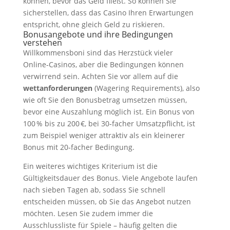
können, bevor das Geld fließt. So können Sie
sicherstellen, dass das Casino Ihren Erwartungen
entspricht, ohne gleich Geld zu riskieren.
Bonusangebote und ihre Bedingungen
verstehen
Willkommensboni sind das Herzstück vieler
Online‑Casinos, aber die Bedingungen können
verwirrend sein. Achten Sie vor allem auf die
wettanforderungen
(Wagering Requirements), also
wie oft Sie den Bonusbetrag umsetzen müssen,
bevor eine Auszahlung möglich ist. Ein Bonus von
100 % bis zu 200 €, bei 30‑facher Umsatzpflicht, ist
zum Beispiel weniger attraktiv als ein kleinerer
Bonus mit 20‑facher Bedingung.
Ein weiteres wichtiges Kriterium ist die
Gültigkeitsdauer des Bonus. Viele Angebote laufen
nach sieben Tagen ab, sodass Sie schnell
entscheiden müssen, ob Sie das Angebot nutzen
möchten. Lesen Sie zudem immer die
Ausschlussliste für Spiele – häufig gelten die