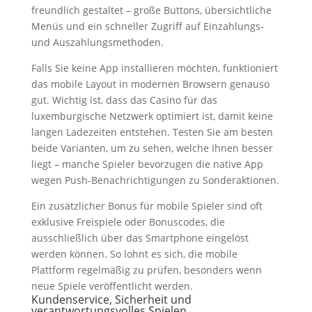
freundlich gestaltet – große Buttons, übersichtliche
Menüs und ein schneller Zugriff auf Einzahlungs‑
und Auszahlungsmethoden.
Falls Sie keine App installieren möchten, funktioniert
das mobile Layout in modernen Browsern genauso
gut. Wichtig ist, dass das Casino für das
luxemburgische Netzwerk optimiert ist, damit keine
langen Ladezeiten entstehen. Testen Sie am besten
beide Varianten, um zu sehen, welche Ihnen besser
liegt – manche Spieler bevorzugen die native App
wegen Push‑Benachrichtigungen zu Sonderaktionen.
Ein zusätzlicher Bonus für mobile Spieler sind oft
exklusive Freispiele oder Bonuscodes, die
ausschließlich über das Smartphone eingelöst
werden können. So lohnt es sich, die mobile
Plattform regelmäßig zu prüfen, besonders wenn
neue Spiele veröffentlicht werden.
Kundenservice, Sicherheit und
verantwortungsvolles Spielen