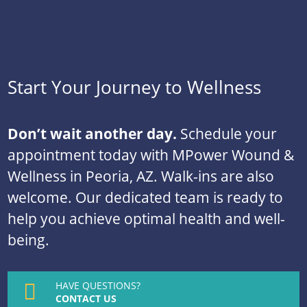
Start Your Journey to Wellness
Don’t wait another day.
Schedule your
appointment today with MPower Wound &
Wellness in Peoria, AZ. Walk-ins are also
welcome. Our dedicated team is ready to
help you achieve optimal health and well-
being.
HAVE QUESTIONS?

CONTACT US