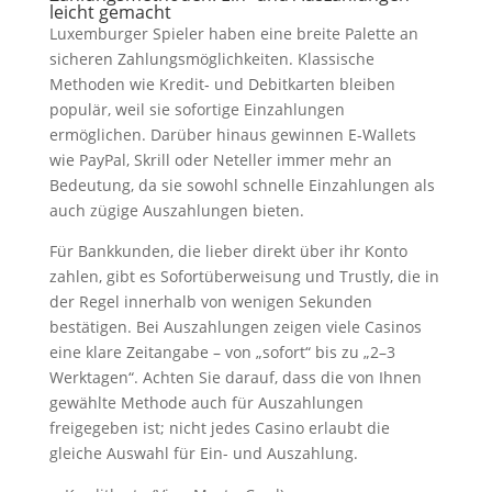
leicht gemacht
Luxemburger Spieler haben eine breite Palette an
sicheren Zahlungsmöglichkeiten. Klassische
Methoden wie Kredit‑ und Debitkarten bleiben
populär, weil sie sofortige Einzahlungen
ermöglichen. Darüber hinaus gewinnen E‑Wallets
wie PayPal, Skrill oder Neteller immer mehr an
Bedeutung, da sie sowohl schnelle Einzahlungen als
auch zügige Auszahlungen bieten.
Für Bankkunden, die lieber direkt über ihr Konto
zahlen, gibt es Sofortüberweisung und Trustly, die in
der Regel innerhalb von wenigen Sekunden
bestätigen. Bei Auszahlungen zeigen viele Casinos
eine klare Zeitangabe – von „sofort“ bis zu „2–3
Werktagen“. Achten Sie darauf, dass die von Ihnen
gewählte Methode auch für Auszahlungen
freigegeben ist; nicht jedes Casino erlaubt die
gleiche Auswahl für Ein- und Auszahlung.