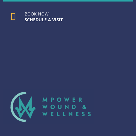
BOOK NOW

SCHEDULE A VISIT