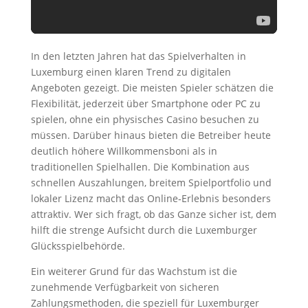
In den letzten Jahren hat das Spielverhalten in
Luxemburg einen klaren Trend zu digitalen
Angeboten gezeigt. Die meisten Spieler schätzen die
Flexibilität, jederzeit über Smartphone oder PC zu
spielen, ohne ein physisches Casino besuchen zu
müssen. Darüber hinaus bieten die Betreiber heute
deutlich höhere Willkommensboni als in
traditionellen Spielhallen. Die Kombination aus
schnellen Auszahlungen, breitem Spielportfolio und
lokaler Lizenz macht das Online‑Erlebnis besonders
attraktiv. Wer sich fragt, ob das Ganze sicher ist, dem
hilft die strenge Aufsicht durch die Luxemburger
Glücksspielbehörde.
Ein weiterer Grund für das Wachstum ist die
zunehmende Verfügbarkeit von sicheren
Zahlungsmethoden, die speziell für Luxemburger