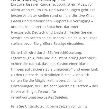
Ein zuverlässiger Kundensupport ist ein Muss, vor
allem wenn es um Ein- und Auszahlungen geht. Die
besten Anbieter stellen rund um die Uhr Live‑Chat,
E‑Mail und telefonischen Support zur Verfügung –
und das in mehreren Sprachen, darunter
Französisch, Deutsch und Englisch. Testen Sie den
Service am besten selbst, indem Sie eine kurze Frage
stellen, bevor Sie größere Beträge einzahlen.
Sicherheit wird durch SSL‑Verschlüsselung,
regelmäßige Audits und die Lizenzierung garantiert.
Achten Sie darauf, dass das Casino einen klaren
Hinweis auf „sichere Spielumgebung“ und einen Link
zu den Datenschutzrichtlinien bietet. Zusätzlich
sollten Sie die Möglichkeit haben, Limits für
Einzahlungen, Verluste oder Spielzeit zu setzen – das
ist ein wichtiges Feature für
verantwortungsbewusstes Spielen.
Falls Sie Unterstützung beim Setzen von Limits