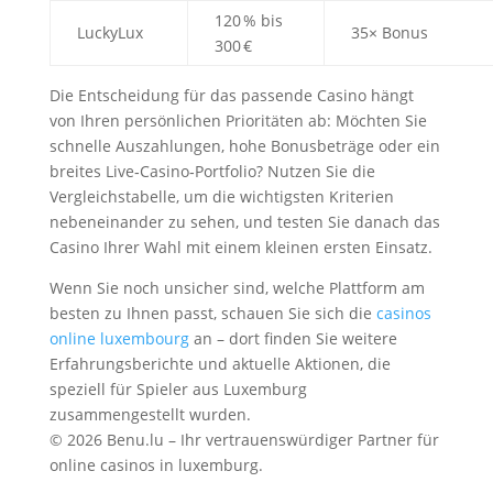
120 % bis
LuckyLux
35× Bonus
300 €
Die Entscheidung für das passende Casino hängt
von Ihren persönlichen Prioritäten ab: Möchten Sie
schnelle Auszahlungen, hohe Bonusbeträge oder ein
breites Live‑Casino‑Portfolio? Nutzen Sie die
Vergleichstabelle, um die wichtigsten Kriterien
nebeneinander zu sehen, und testen Sie danach das
Casino Ihrer Wahl mit einem kleinen ersten Einsatz.
Wenn Sie noch unsicher sind, welche Plattform am
besten zu Ihnen passt, schauen Sie sich die
casinos
online luxembourg
an – dort finden Sie weitere
Erfahrungsberichte und aktuelle Aktionen, die
speziell für Spieler aus Luxemburg
zusammengestellt wurden.
© 2026 Benu.lu – Ihr vertrauenswürdiger Partner für
online casinos in luxemburg.