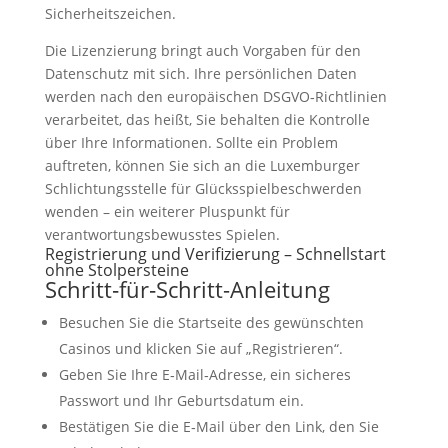
Sicherheitszeichen.
Die Lizenzierung bringt auch Vorgaben für den
Datenschutz mit sich. Ihre persönlichen Daten
werden nach den europäischen DSGVO‑Richtlinien
verarbeitet, das heißt, Sie behalten die Kontrolle
über Ihre Informationen. Sollte ein Problem
auftreten, können Sie sich an die Luxemburger
Schlichtungsstelle für Glücksspielbeschwerden
wenden – ein weiterer Pluspunkt für
verantwortungsbewusstes Spielen.
Registrierung und Verifizierung – Schnellstart
ohne Stolpersteine
Schritt‑für‑Schritt-Anleitung
Besuchen Sie die Startseite des gewünschten
Casinos und klicken Sie auf „Registrieren“.
Geben Sie Ihre E‑Mail‑Adresse, ein sicheres
Passwort und Ihr Geburtsdatum ein.
Bestätigen Sie die E‑Mail über den Link, den Sie