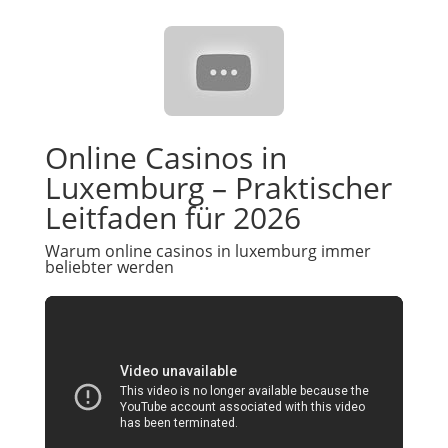
Online Casinos in
Luxemburg – Praktischer
Leitfaden für 2026
Warum online casinos in luxemburg immer
beliebter werden