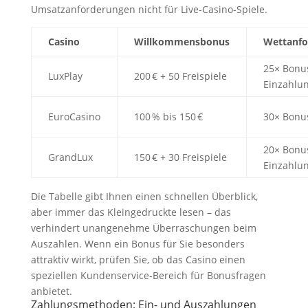
Umsatzanforderungen nicht für Live‑Casino‑Spiele.
Casino
Willkommensbonus
Wettanfo
25× Bonus
LuxPlay
200 € + 50 Freispiele
Einzahlu
EuroCasino
100 % bis 150 €
30× Bonu
20× Bonus
GrandLux
150 € + 30 Freispiele
Einzahlu
Die Tabelle gibt Ihnen einen schnellen Überblick,
aber immer das Kleingedruckte lesen – das
verhindert unangenehme Überraschungen beim
Auszahlen. Wenn ein Bonus für Sie besonders
attraktiv wirkt, prüfen Sie, ob das Casino einen
speziellen Kundenservice‑Bereich für Bonusfragen
anbietet.
Zahlungsmethoden: Ein- und Auszahlungen