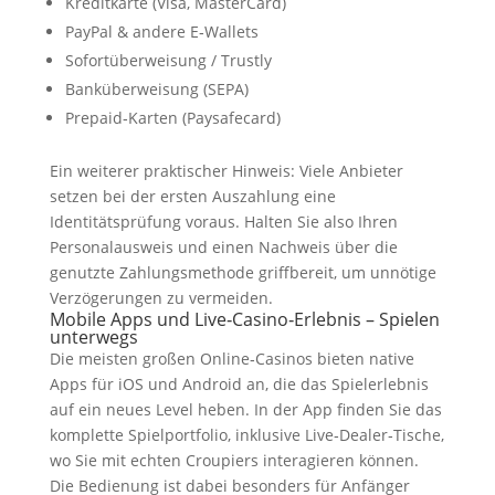
Kreditkarte (Visa, MasterCard)
PayPal & andere E‑Wallets
Sofortüberweisung / Trustly
Banküberweisung (SEPA)
Prepaid‑Karten (Paysafecard)
Ein weiterer praktischer Hinweis: Viele Anbieter
setzen bei der ersten Auszahlung eine
Identitätsprüfung voraus. Halten Sie also Ihren
Personalausweis und einen Nachweis über die
genutzte Zahlungsmethode griffbereit, um unnötige
Verzögerungen zu vermeiden.
Mobile Apps und Live‑Casino‑Erlebnis – Spielen
unterwegs
Die meisten großen Online‑Casinos bieten native
Apps für iOS und Android an, die das Spielerlebnis
auf ein neues Level heben. In der App finden Sie das
komplette Spielportfolio, inklusive Live‑Dealer‑Tische,
wo Sie mit echten Croupiers interagieren können.
Die Bedienung ist dabei besonders für Anfänger