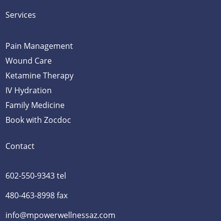
Services
Pain Management
Wound Care
Ketamine Therapy
IV Hydration
Family Medicine
Book with Zocdoc
Contact
602-550-9343 tel
480-463-8998 fax
info@mpowerwellnessaz.com