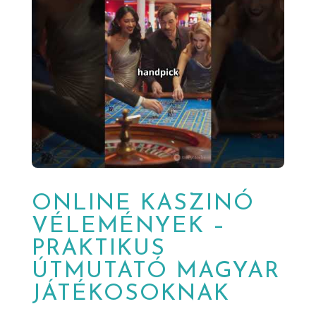
ONLINE KASZINÓ
VÉLEMÉNYEK –
PRAKTIKUS
ÚTMUTATÓ MAGYAR
JÁTÉKOSOKNAK