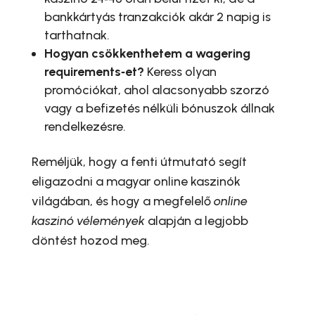
bankkártyás tranzakciók akár 2 napig is
tarthatnak.
Hogyan csökkenthetem a wagering
requirements‑et?
Keress olyan
promóciókat, ahol alacsonyabb szorzó
vagy a befizetés nélküli bónuszok állnak
rendelkezésre.
Reméljük, hogy a fenti útmutató segít
eligazodni a magyar online kaszinók
világában, és hogy a megfelelő
online
kaszinó vélemények
alapján a legjobb
döntést hozod meg.