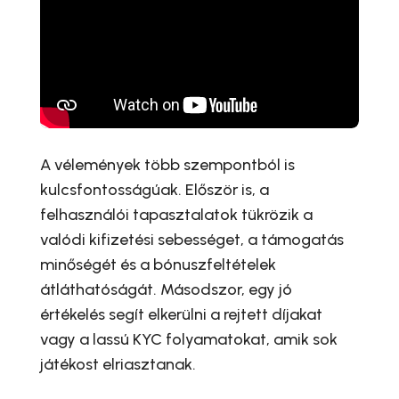
A vélemények több szempontból is
kulcsfontosságúak. Először is, a
felhasználói tapasztalatok tükrözik a
valódi kifizetési sebességet, a támogatás
minőségét és a bónuszfeltételek
átláthatóságát. Másodszor, egy jó
értékelés segít elkerülni a rejtett díjakat
vagy a lassú KYC folyamatokat, amik sok
játékost elriasztanak.