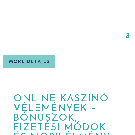
MORE DETAILS
ONLINE KASZINÓ
VÉLEMÉNYEK –
BÓNUSZOK,
FIZETÉSI MÓDOK