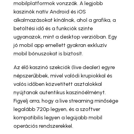
mobilplatformok vonzzák. A legjobb
kaszinók natív Android és iOS
alkalmazásokat kínálnak, ahol a grafika, a
betöltési idő és a funkciók szinte
ugyanazok, mint a desktop verzióban. Egy
jó mobil app emellett gyakran exkluzív
mobil bónuszokat is biztosít.
Az élő kaszinó szekciók (live dealer) egyre
népszerűbbek, mivel valódi krupiokkal és
valós időben közvetített asztalokkal
nyújtanak autentikus kaszinóélményt.
Figyelj arra, hogy a live streaming minősége
legalább 720p legyen, és a szoftver
kompatibilis legyen a legújabb mobil
operációs rendszerekkel.