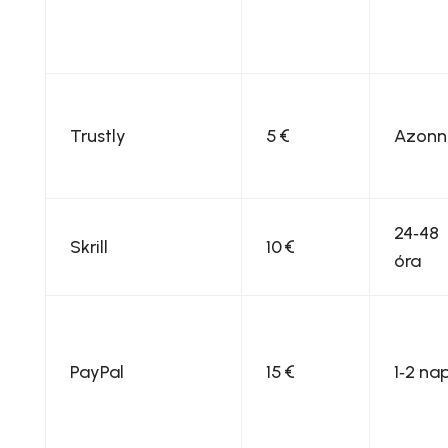
Trustly
5 €
Azonna
24‑48
Skrill
10 €
óra
PayPal
15 €
1‑2 na