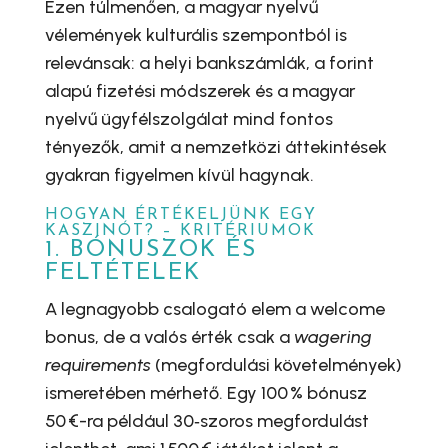
Ezen túlmenően, a magyar nyelvű
vélemények kulturális szempontból is
relevánsak: a helyi bankszámlák, a forint
alapú fizetési módszerek és a magyar
nyelvű ügyfélszolgálat mind fontos
tényezők, amit a nemzetközi áttekintések
gyakran figyelmen kívül hagynak.
HOGYAN ÉRTÉKELJÜNK EGY
KASZINÓT? – KRITÉRIUMOK
1. BÓNUSZOK ÉS
FELTÉTELEK
A legnagyobb csalogató elem a welcome
bonus, de a valós érték csak a
wagering
requirements
(megfordulási követelmények)
ismeretében mérhető. Egy 100 % bónusz
50 €-ra például 30‑szoros megfordulást