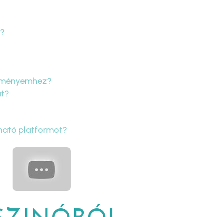
l?
ereményemhez?
at?
?
ható platformot?