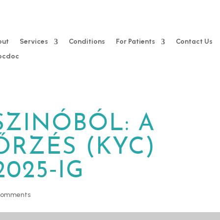
out
Services
Conditions
For Patients
Contact Us
Zocdoc
SZINÓBÓL: A
ŐRZÉS (KYC)
025‑IG
comments