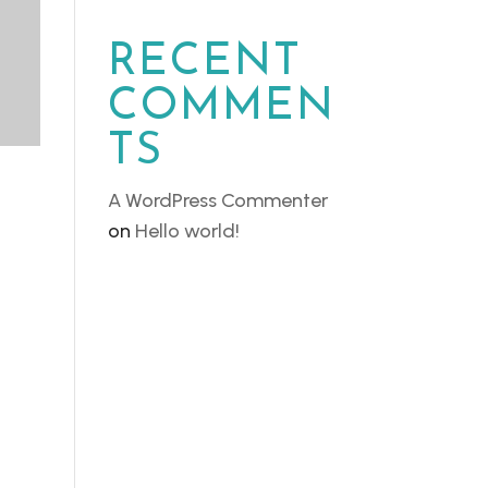
RECENT
COMMEN
TS
A WordPress Commenter
on
Hello world!