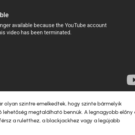
r olyan szintre emelkedtek, hogy szinte bármelyik
 lehetőség megtalálható bennük. A legnagyobb előny 
férsz a ruletthez, a blackjackhez vagy a legújabb